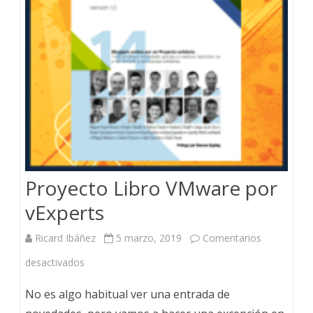
Proyecto Libro VMware por
vExperts
Ricard Ibáñez
5 marzo, 2019
Comentarios
en
desactivados
Proyecto
No es algo habitual ver una entrada de
Libro