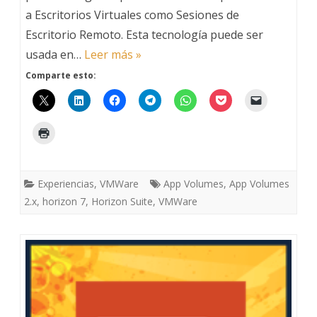
a Escritorios Virtuales como Sesiones de
Volu
Escritorio Remoto. Esta tecnología puede ser
–
usada en…
Leer más »
Intro
Comparte esto:
Experiencias
,
VMWare
App Volumes
,
App Volumes
2.x
,
horizon 7
,
Horizon Suite
,
VMWare