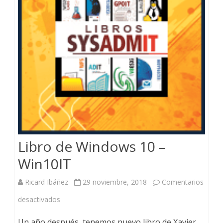
Libro de Windows 10 –
Win10IT
Ricard Ibáñez
29 noviembre, 2018
Comentarios
en
desactivados
Libro
Un año después, tenemos nuevo libro de Xavier