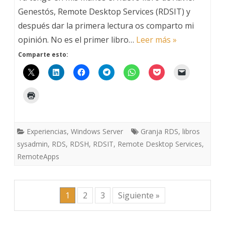
de
Genestós, Remote Desktop Services (RDSIT) y
después dar la primera lectura os comparto mi
Remote
opinión. No es el primer libro…
Leer más »
Desktop
Comparte esto:
Services
–
RDSIT
Experiencias
,
Windows Server
Granja RDS
,
libros
sysadmin
,
RDS
,
RDSH
,
RDSIT
,
Remote Desktop Services
,
RemoteApps
1
2
3
Siguiente »