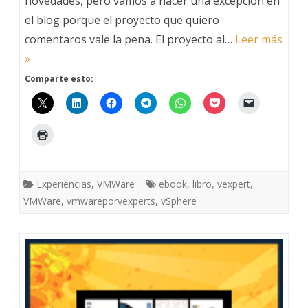
novedades, pero vamos a hacer una excepción en
el blog porque el proyecto que quiero
VMware
comentaros vale la pena. El proyecto al…
Leer más
por
»
vExperts
Comparte esto:
Experiencias
,
VMWare
ebook
,
libro
,
vexpert
,
VMWare
,
vmwareporvexperts
,
vSphere